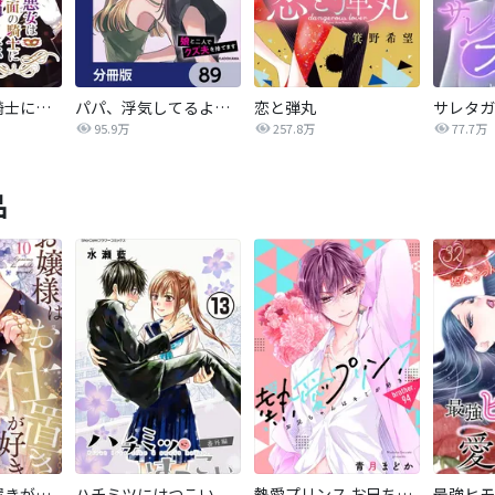
悪女は仮面の騎士に騙されない
パパ、浮気してるよ？娘と二人でクズ夫を捨てます【分冊版】
恋と弾丸
95.9万
257.8万
77.7万
品
お嬢様はお仕置きが好き
ハチミツにはつこい
熱愛プリンス お兄ちゃんはキミが好き