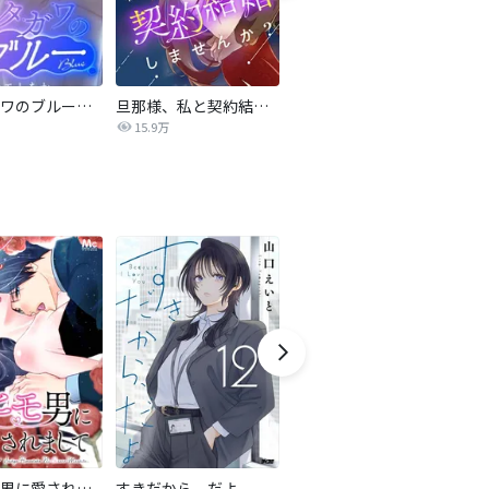
サレタガワのブルー【タテヨミ】
旦那様、私と契約結婚しませんか？【タテヨミ】
私の中に傾国の悪女がいますが、絶対に国は滅ぼしません！【タテヨミ】
15.9万
9,697
最強ヒモ男に愛されまして
すきだから、だよ
おとなの初恋【マイクロ】