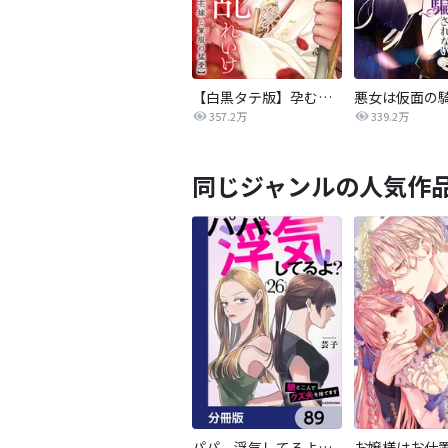
【白黒タテ版】孕むまで乱れいけ～身代わり花嫁と軍服の猛愛
357.2万
339.2万
同じジャンルの人気作
パパ、浮気してるよ？娘と二人でクズ夫を捨てます【分冊版】