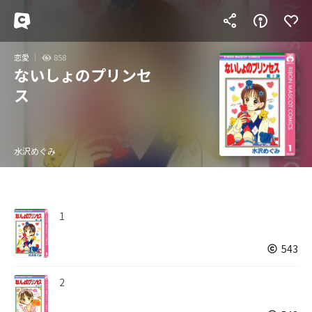
恋愛
858
ないしょのプリンセ
ス
水沢めぐみ
1
543
2