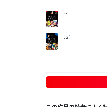
（１）
（２）
この作品の読者によく