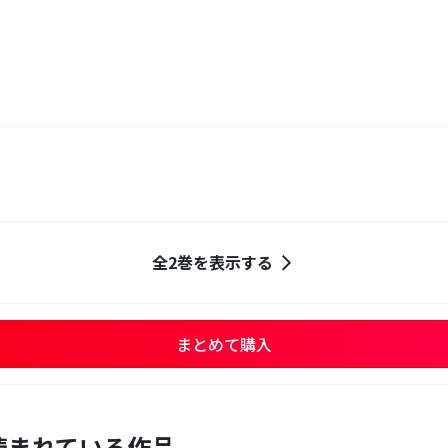
全2巻を表示する
まとめて購入
読まれている作品