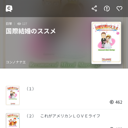
日常
127
国際結婚のススメ
コンノナナエ
（１）
462
（２） これがアメリカンＬＯＶＥライフ