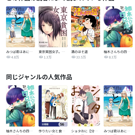
みつば君はあにヨメさんと。
東京貧困女子。【単話】
酒のほそ道
柚木さんちの四兄弟。
4.8万
1.3万
33.5万
8.3万
同じジャンルの人気作品
柚木さんちの四兄弟。
作りたい女と食べたい女【分冊版】
ショタおに【分冊版】
みつば君はあにヨメさんと。