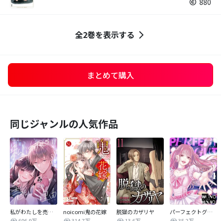
880
全2巻を表示する
まとめて購入
同じジャンルの人気作品
私がわたしを売る理由
noicomi鬼の花嫁
脱獄のカザリヤ
パーフェクトグリッター
606.9万
314.7万
13.6万
35.2万