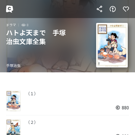
ドラマ
8
ハトよ天まで 手塚
治虫文庫全集
手塚治虫
（１）
880
（２）