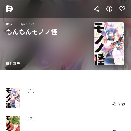
ホラー
1,582
もんもんモノノ怪
車谷晴子
（１）
792
（２）