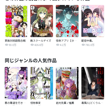
家族対抗殺戮合戦
廃スクールデイズ
怪奇アプリ【タテヨミ】
配信中毒。
93.0万
426.8万
4.2万
781.0万
同じジャンルの人気作品
悪の華道を行きましょう
怪物事変
岩元先輩ノ推薦
毒隣人(どくりんじん) 分冊版