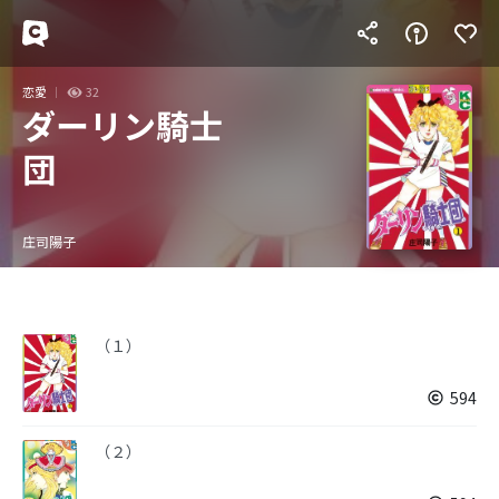
恋愛
32
ダーリン騎士
団
庄司陽子
（１）
594
（２）