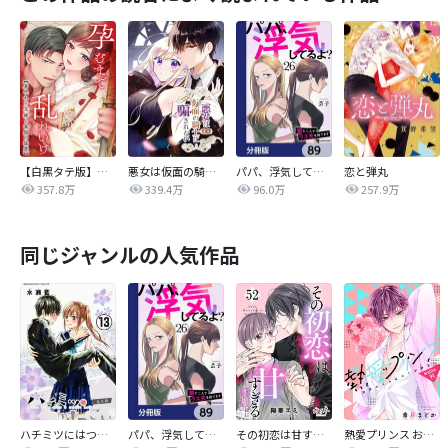
【白黒タテ版】孕むまで乱れいけ～身代わり花嫁と軍服の猛愛
悪女は仮面の騎士に騙されない
パパ、浮気してるよ？娘と二人でクズ夫を捨てます【分冊版】
恋と弾丸
357.8万
339.4万
96.0万
257.9万
同じジャンルの人気作品
ハチミツにはつこい
パパ、浮気してるよ？娘と二人でクズ夫を捨てます【分冊版】
その初恋は甘すぎる～恋愛処女には刺激が強い～
熱愛プリンス お兄ちゃんはキミが好き