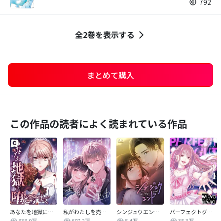
792
全2巻を表示する
まとめて購入
この作品の読者によく読まれている作品
あなたを地獄に堕とすまで
私がわたしを売る理由
シンジュウエンド【タテヨミ】
パーフェクトグリッター
838.0万
607.2万
5.4万
35.3万