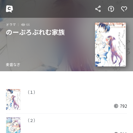
ドラマ
66
のーぷろぶれむ家族
麦盛なぎ
（１）
792
（２）