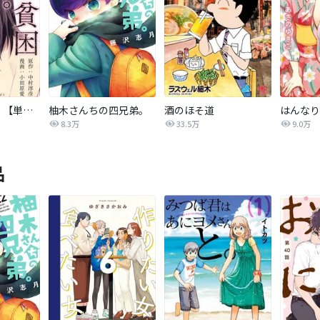
東京貧困女子。【単話】
柚木さんちの四兄弟。
酒のほそ道
8.3万
33.5万
9.0万
品