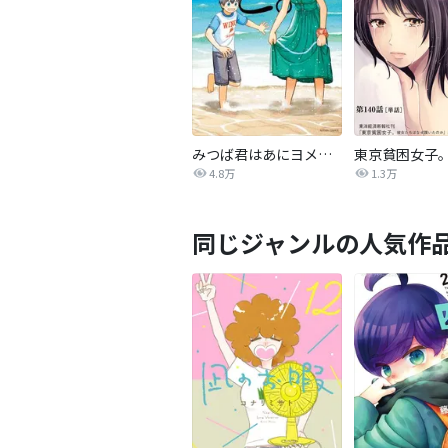
みつば君はあにヨメさんと。
4.8万
1.3万
同じジャンルの人気作