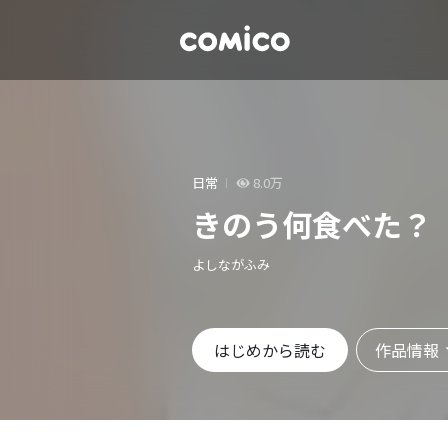
日常
8.0万
きのう何食べた？
よしながふみ
作品情報
はじめから読む