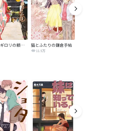
はんなりギロリの頼子さん
猫とふたりの鎌倉手帖
かくかくしかじか
11.5万
2,140