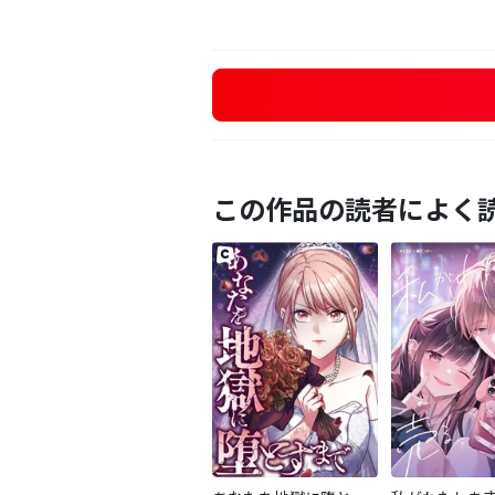
この作品の読者によく