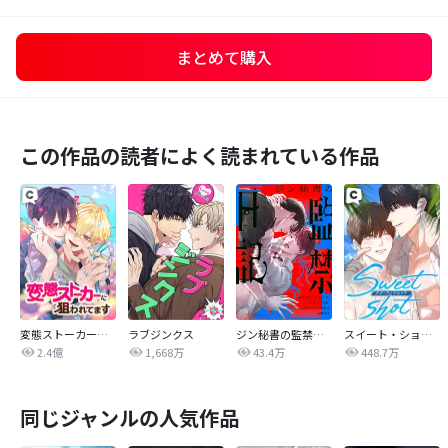
まとめて購入
この作品の読者によく読まれている作品
変態ストーカーに狙われてます
ラブジンクス
ジン秘書の監禁日記【タテヨミ】
スイート・ショット
2.4億
1,668万
43.4万
448.7万
同じジャンルの人気作品