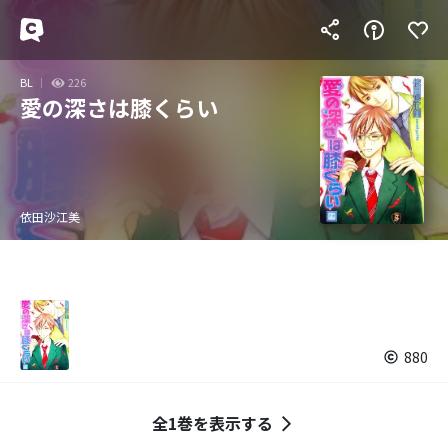
BL
226
愛の深さは膝くらい
依田沙江美
880
全1巻を表示する