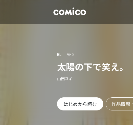
BL
5
太陽の下で笑え。
山田ユギ
作品情報
はじめから読む