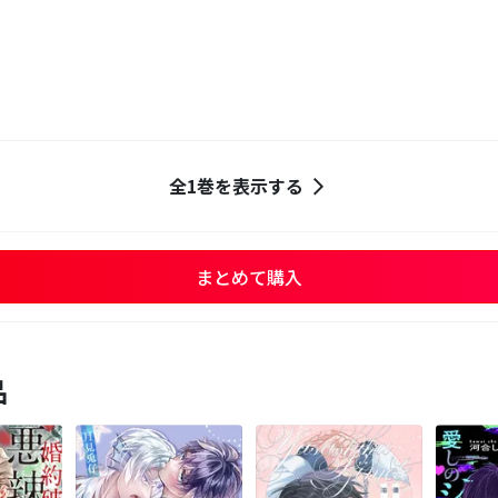
編
全1巻を表示する
まとめて購入
品