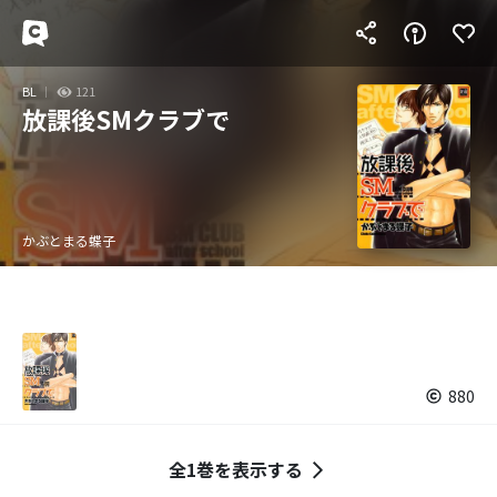
BL
121
放課後SMクラブで
かぶとまる蝶子
880
全1巻を表示する