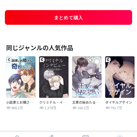
まとめて購入
同じジャンルの人気作品
小説家とお隣さんの奇妙な話
クリミナル・インタビュー ～あの日の真実～
王家の秘めたる想い
ダイヤルアゲイン
960.2万
1,378万
160.2万
791.7万