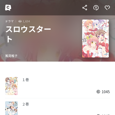
ドラマ
1,634
スロウスター
ト
篤見唯子
１巻
1045
２巻