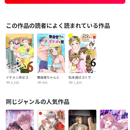
この作品の読者によく読まれている作品
イケメン夫はゴリラ妻とプリティ娘を愛しすぎてる【同人版】
無自覚ちゃんとオトメな男【連載版】
松本透はゴリラ妻とプリティ娘とツンデレ息子を愛しすぎてる
4,300
445
1,839
同じジャンルの人気作品