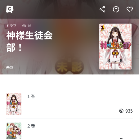
ドラマ
16
神様生徒会
部！
未影
１巻
935
２巻