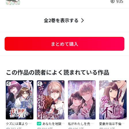
935
全2巻を表示する
まとめて購入
この作品の読者によく読まれている作品
クズには薬より復讐を
あなたを地獄に堕とすまで
私がわたしを売る理由
愛妻弁当は不倫に含まれますか？
757.4万
830.8万
606.2万
416.3万