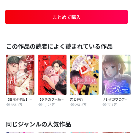
まとめて購入
この作品の読者によく読まれている作品
【白黒タテ版】孕むまで乱れいけ～身代わり花嫁と軍服の猛愛
【タテカラー版】漣蒼士に処女を捧ぐ～さあ、じっくり愛でましょうか
恋と弾丸
サレタガワのブルー【タテヨミ】
357.1万
1,125万
257.8万
77.7万
同じジャンルの人気作品