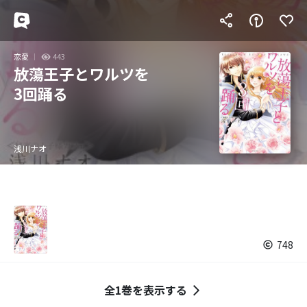
恋愛
443
放蕩王子とワルツを
3回踊る
浅川ナオ
748
全1巻を表示する