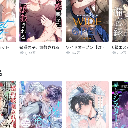
ョット
敏感男子、調教される
ワイドオープン【改訂版】
C級エス
1,147万
90.7万
29.2万
品