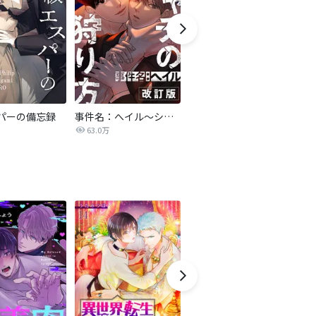
パーの備忘録
事件名：へイル～シャチの狩り方～【改訂版】
異世界で夜の奴隷になりました【改訂版】
激
63.0万
75.5万