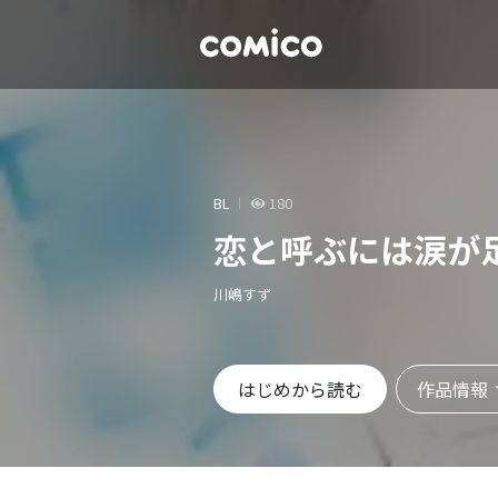
BL
180
恋と呼ぶには涙が
川嶋すず
作品情報
はじめから読む