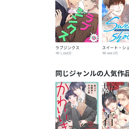
ラブジンクス
スイート・シ
1,668万
448.9万
同じジャンルの人気作