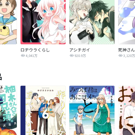
ロヂウラくらし
アシチガイ
死神さん
4,041万
920.9万
3,120万
品