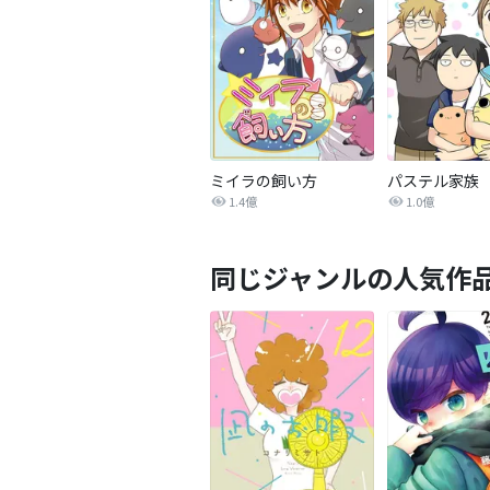
ミイラの飼い方
パステル家族
1.4億
1.0億
同じジャンルの人気作