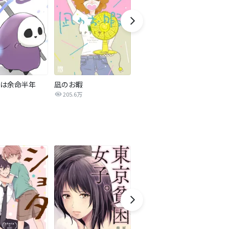
は余命半年
凪のお暇
新年クイズ
205.6万
111.2万