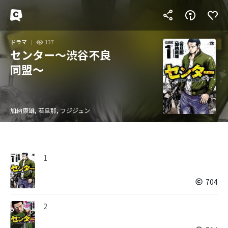
ドラマ
137
センター～渋谷不良
同盟～
加納康雄, 若旦那, フジジュン
1
704
2