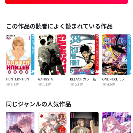
この作品の読者によく読まれている作品
HUNTER×HUNTER モノクロ版
GANGSTA.
BLEACH カラー版
ONE PIECE モノクロ版
3.8万
1.8万
2.3万
6.9万
同じジャンルの人気作品