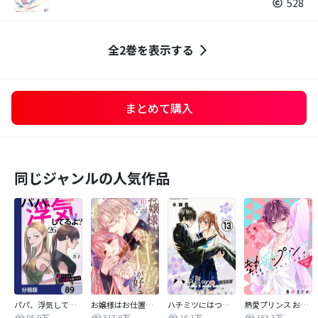
528
全2巻を表示する
まとめて購入
同じジャンルの人気作品
パパ、浮気してるよ？娘と二人でクズ夫を捨てます【分冊版】
お嬢様はお仕置きが好き
ハチミツにはつこい
熱愛プリンス お兄ちゃんはキミが好き
95.9万
317.8万
16.1万
163.3万