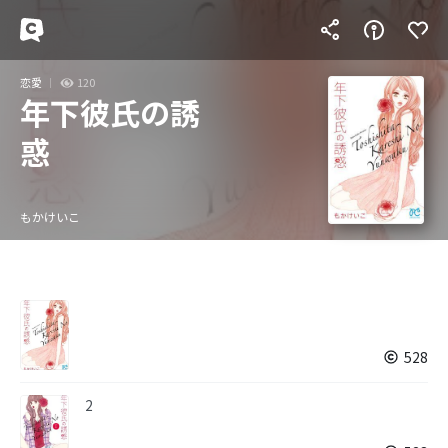
恋愛
120
年下彼氏の誘
惑
もかけいこ
528
2