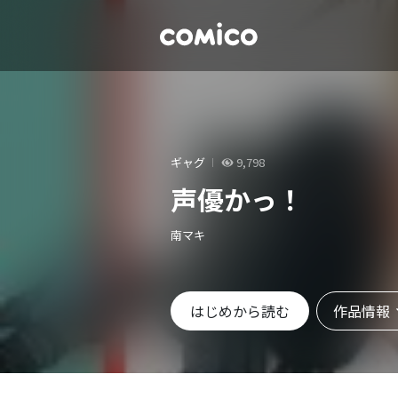
ギャグ
9,798
声優かっ！
南マキ
作品情報
はじめから読む