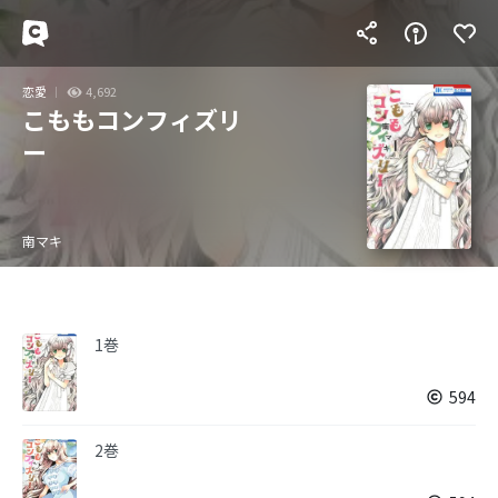
恋愛
4,692
こももコンフィズリ
ー
南マキ
1巻
594
2巻