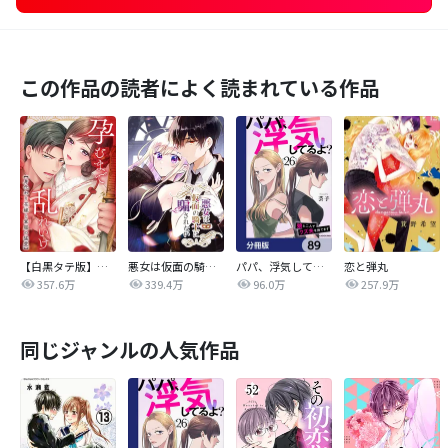
この作品の読者によく読まれている作品
【白黒タテ版】孕むまで乱れいけ～身代わり花嫁と軍服の猛愛
悪女は仮面の騎士に騙されない
パパ、浮気してるよ？娘と二人でクズ夫を捨てます【分冊版】
恋と弾丸
357.6万
339.4万
96.0万
257.9万
同じジャンルの人気作品