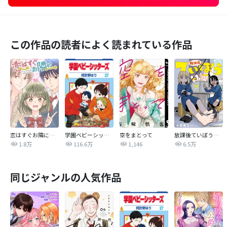
この作品の読者によく読まれている作品
恋はすぐお隣に【タテヨミ】
学園ベビーシッターズ
空をまとって
放課後ていぼう日誌
1.8万
116.6万
1,146
6.5万
同じジャンルの人気作品