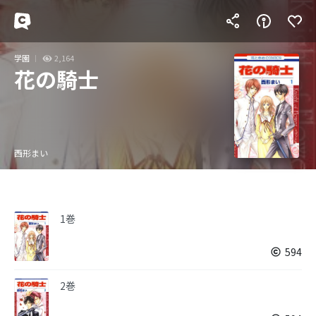
学園
2,164
花の騎士
西形まい
1巻
594
2巻