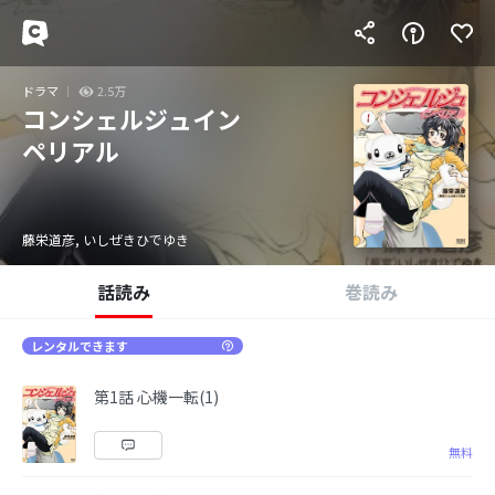
ドラマ
2.5万
コンシェルジュイン
ペリアル
藤栄道彦, いしぜきひでゆき
話読み
巻読み
レンタルできます
第1話 心機一転(1)
無料