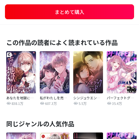
まとめて購入
この作品の読者によく読まれている作品
あなたを地獄に堕とすまで
私がわたしを売る理由
シンジュウエンド【タテヨミ】
パーフェクトグリッター
838.1万
607.3万
5.5万
35.4万
同じジャンルの人気作品