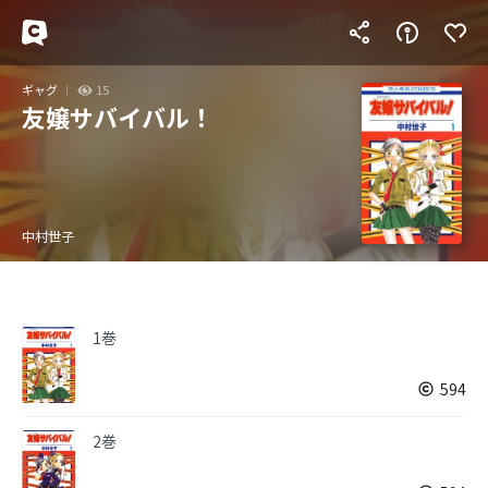
ギャグ
15
友嬢サバイバル！
中村世子
1巻
594
2巻