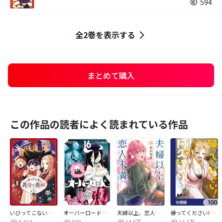
594
全2巻を表示する
まとめて購入
この作品の読者によく読まれている作品
いびってこない義母と義姉
オーバーロード 不死者のOh!
夫婦以上、恋人未満。【分冊版】
帰ってください! 阿久津さん【分冊版】
9,824
699
14.9万
13.3万