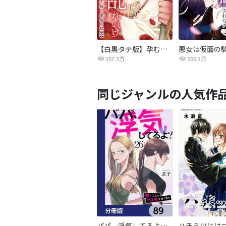
【白黒タテ版】孕むまで乱れいけ～身代わり花嫁と軍服の猛愛
357.5万
339.3万
同じジャンルの人気作
パパ、浮気してるよ？娘と二人でクズ夫を捨てます【分冊版】
ハチミツには