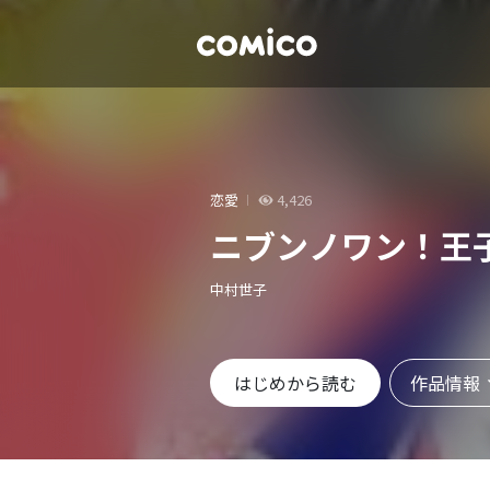
恋愛
4,426
ニブンノワン！王
中村世子
作品情報
はじめから読む