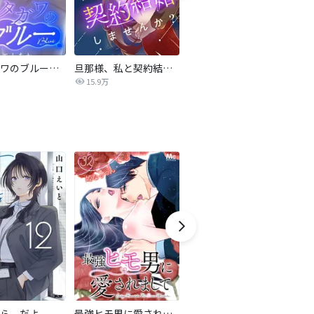
サレタガワのブルー【タテヨミ】
旦那様、私と契約結婚しませんか？【タテヨミ】
私の中に傾国の悪女がいますが、絶対に国は滅ぼしません！【タテヨミ】
15.9万
9,697
ら、だよ
最強ヒモ男に愛されまして
おとなの初恋【マイクロ】