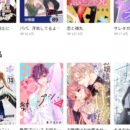
悪女は仮面の騎士に騙されない
パパ、浮気してるよ？娘と二人でクズ夫を捨てます【分冊版】
恋と弾丸
95.9万
257.9万
77.8万
品
つこい
熱愛プリンス お兄ちゃんはキミが好き
お嬢様はお仕置きが好き
すきだか