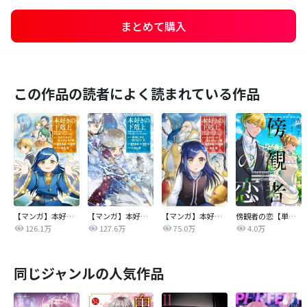
まとめて購入
この作品の読者によく読まれている作品
【マンガ】本好きの下剋上 第二部
【マンガ】本好きの下剋上 第三部
【マンガ】本好きの下剋上
傍観者の恋【単話売】
126.1万
127.6万
75.0万
4.0万
同じジャンルの人気作品