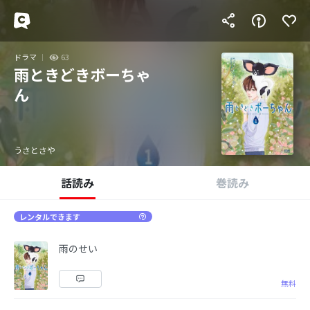
ドラマ
63
雨ときどきボーちゃ
ん
うさとさや
話読み
巻読み
レンタルできます
雨のせい
無料