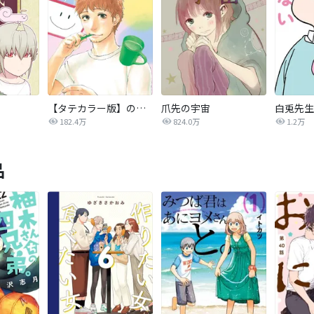
【タテカラー版】のぼさんとカノジョ？
爪先の宇宙
182.4万
824.0万
1.2万
品