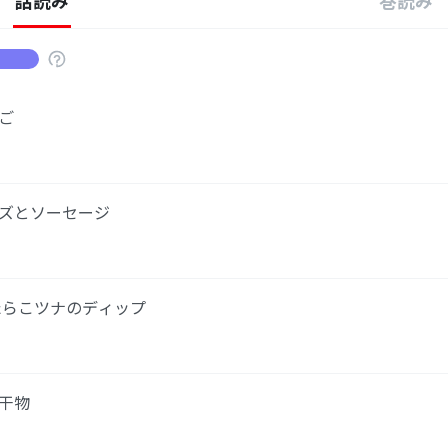
話読み
巻読み
ご
ーズとソーセージ
たらこツナのディップ
の干物