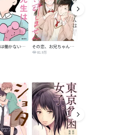
白兎先生は働かない【タテヨミ】
その恋、お兄ちゃんは許しません
おとりよせ王子 飯田好実
パ
81.9万
32.0万