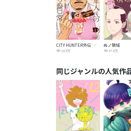
CITY HUNTER外伝 伊集院隼人氏の平穏ならぬ日常
ぬノ領域
14.9万
37.6万
同じジャンルの人気作