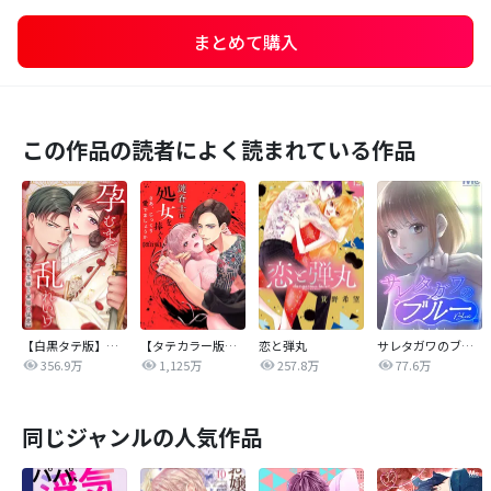
まとめて購入
この作品の読者によく読まれている作品
【白黒タテ版】孕むまで乱れいけ～身代わり花嫁と軍服の猛愛
【タテカラー版】漣蒼士に処女を捧ぐ～さあ、じっくり愛でましょうか
恋と弾丸
サレタガワのブルー【タテヨミ】
356.9万
1,125万
257.8万
77.6万
同じジャンルの人気作品