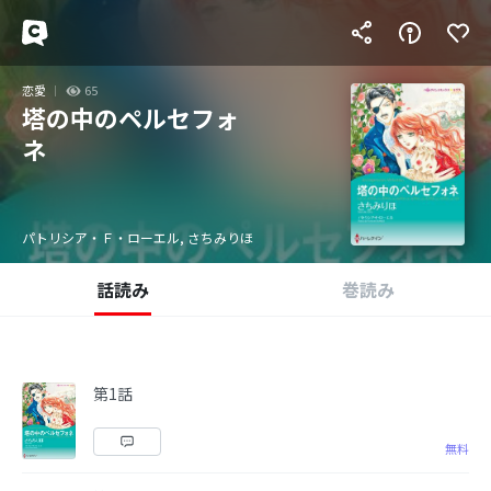
恋愛
65
塔の中のペルセフォ
ネ
パトリシア・Ｆ・ローエル, さちみりほ
話読み
巻読み
第1話
無料