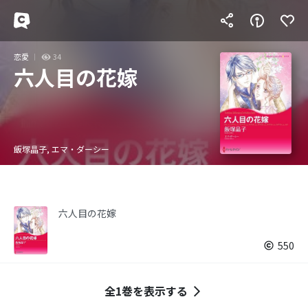
恋愛
34
六人目の花嫁
飯塚晶子, エマ・ダーシー
六人目の花嫁
550
全1巻を表示する