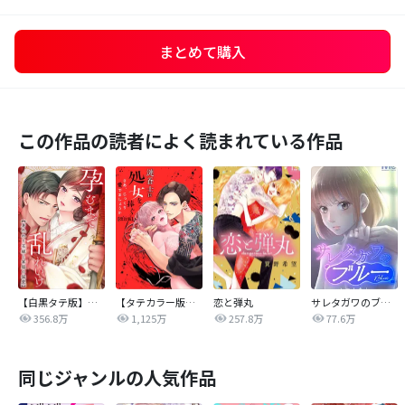
まとめて購入
この作品の読者によく読まれている作品
【白黒タテ版】孕むまで乱れいけ～身代わり花嫁と軍服の猛愛
【タテカラー版】漣蒼士に処女を捧ぐ～さあ、じっくり愛でましょうか
恋と弾丸
サレタガワのブルー【タテヨミ】
356.8万
1,125万
257.8万
77.6万
同じジャンルの人気作品