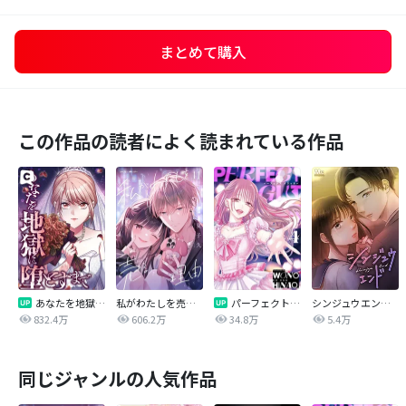
まとめて購入
この作品の読者によく読まれている作品
あなたを地獄に堕とすまで
私がわたしを売る理由
パーフェクトグリッター
シンジュウエンド【タテヨミ】
832.4万
606.2万
34.8万
5.4万
同じジャンルの人気作品