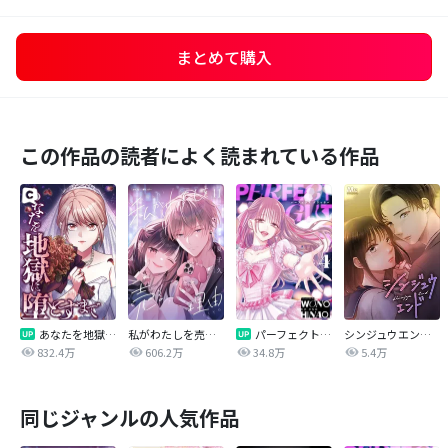
まとめて購入
この作品の読者によく読まれている作品
あなたを地獄に堕とすまで
私がわたしを売る理由
パーフェクトグリッター
シンジュウエンド【タテヨミ】
832.4万
606.2万
34.8万
5.4万
同じジャンルの人気作品