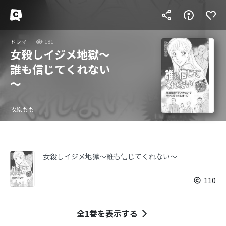
ドラマ
181
女殺しイジメ地獄～
誰も信じてくれない
～
牧原もも
女殺しイジメ地獄～誰も信じてくれない～
110
全1巻を表示する