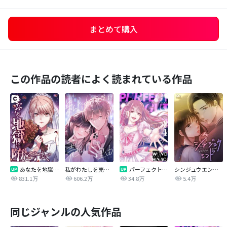
まとめて購入
この作品の読者によく読まれている作品
あなたを地獄に堕とすまで
私がわたしを売る理由
パーフェクトグリッター
シンジュウエンド【タテヨミ】
831.1万
606.2万
34.8万
5.4万
同じジャンルの人気作品