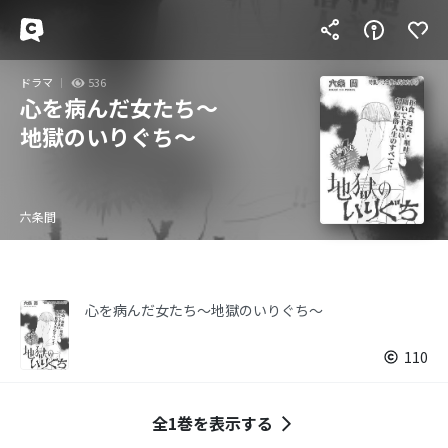
ドラマ
536
心を病んだ女たち～
地獄のいりぐち～
六条間
心を病んだ女たち～地獄のいりぐち～
110
全1巻を表示する