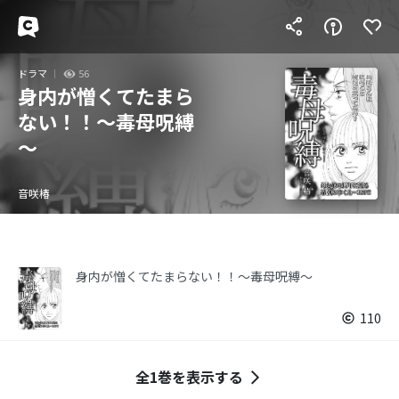
ドラマ
56
身内が憎くてたまら
ない！！～毒母呪縛
～
音咲椿
身内が憎くてたまらない！！～毒母呪縛～
110
全1巻を表示する