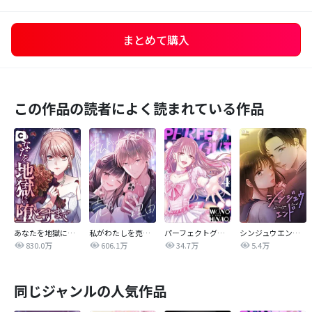
まとめて購入
この作品の読者によく読まれている作品
あなたを地獄に堕とすまで
私がわたしを売る理由
パーフェクトグリッター
シンジュウエンド【タテヨミ】
830.0万
606.1万
34.7万
5.4万
同じジャンルの人気作品