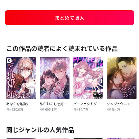
まとめて購入
この作品の読者によく読まれている作品
あなたを地獄に堕とすまで
私がわたしを売る理由
パーフェクトグリッター
シンジュウエンド【タテヨミ】
830.0万
606.1万
34.7万
5.4万
同じジャンルの人気作品