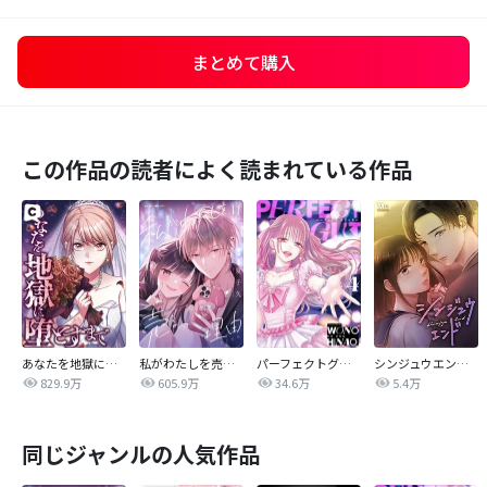
まとめて購入
この作品の読者によく読まれている作品
あなたを地獄に堕とすまで
私がわたしを売る理由
パーフェクトグリッター
シンジュウエンド【タテヨミ】
829.9万
605.9万
34.6万
5.4万
同じジャンルの人気作品