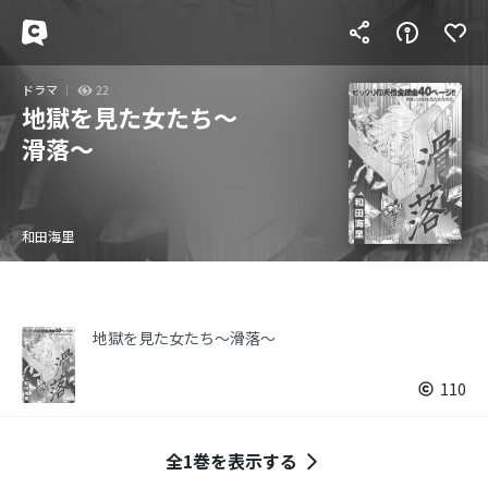
ドラマ
22
地獄を見た女たち～
滑落～
和田海里
地獄を見た女たち～滑落～
110
全1巻を表示する