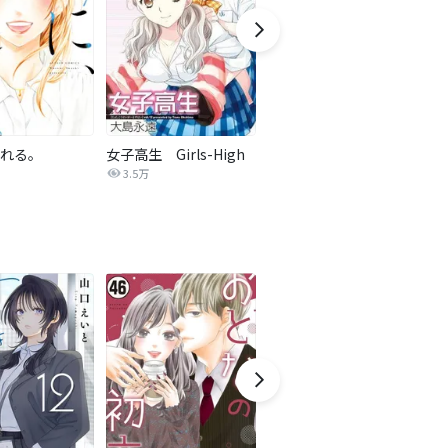
れる。
女子高生 Girls-High
子供ができました【タテヨミ】
3.5万
11.9万