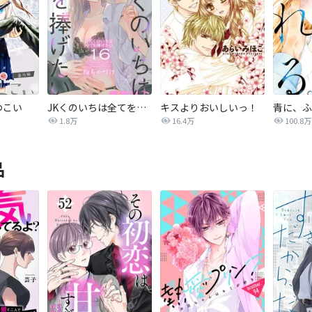
つこい
JKくのいちは全てを捧げたい
キスよりおいしいっ！
青に、ふ
1.8万
16.4万
100.8万
品