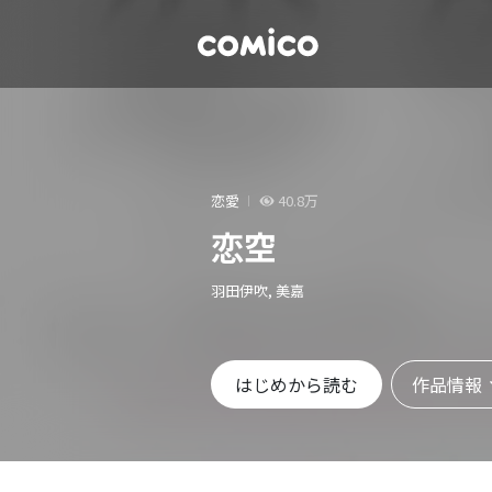
恋愛
40.8万
恋空
羽田伊吹, 美嘉
作品情報
はじめから読む