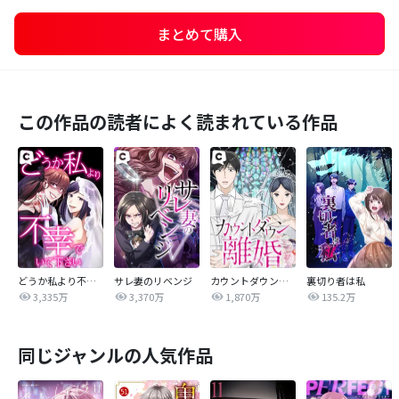
まとめて購入
この作品の読者によく読まれている作品
どうか私より不幸でいて下さい
サレ妻のリベンジ
カウントダウン離婚
裏切り者は私
3,335万
3,370万
1,870万
135.2万
同じジャンルの人気作品