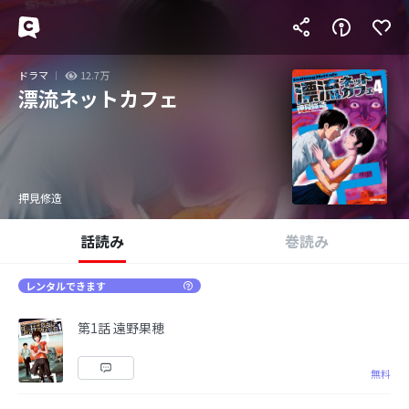
ドラマ
12.7万
漂流ネットカフェ
押見修造
話読み
巻読み
レンタルできます
第1話 遠野果穂
無料