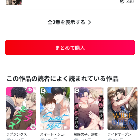
330
全2巻を表示する
まとめて購入
この作品の読者によく読まれている作品
ラブジンクス
スイート・ショット
敏感男子、調教される
ワイドオープン【改訂版】
1,667万
448.7万
1,147万
90.6万