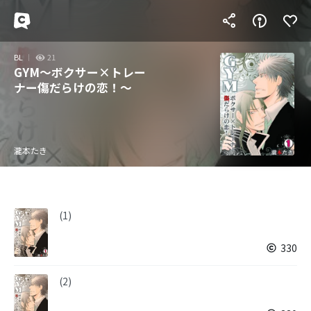
BL
21
GYM～ボクサー×トレー
ナー傷だらけの恋！～
瀧本たき
(1)
330
(2)