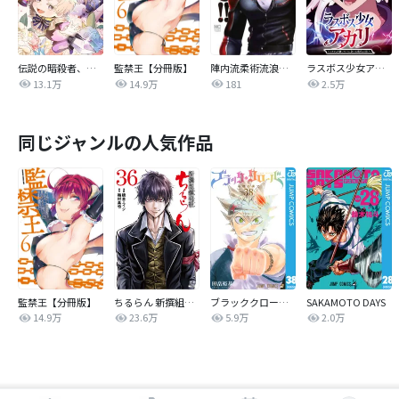
伝説の暗殺者、転生したら王家の愛され末娘になってしまいまして。【タテヨミ】
監禁王【分冊版】
陣内流柔術流浪伝 真島、爆ぜる！！
ラスボス少女アカリ～ワタシより強いやつに会いに現代に行く～【タテヨミ】
13.1万
14.9万
181
2.5万
同じジャンルの人気作品
監禁王【分冊版】
ちるらん 新撰組鎮魂歌
ブラッククローバー
SAKAMOTO DAYS
14.9万
23.6万
5.9万
2.0万