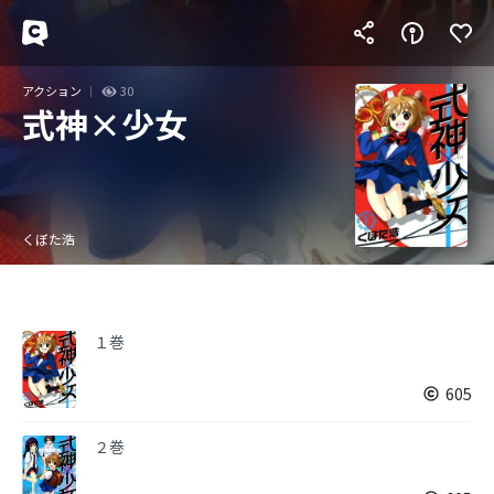
アクション
30
式神×少女
くぼた浩
１巻
605
２巻