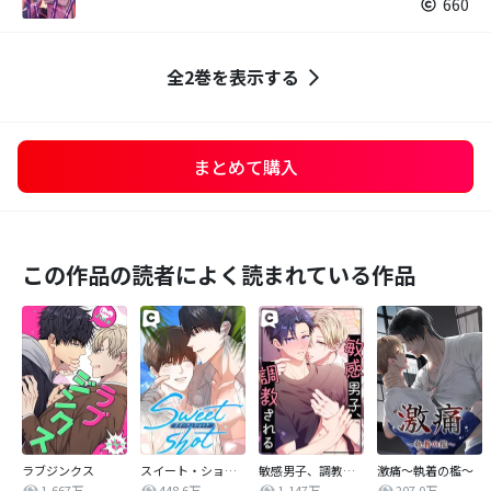
660
全2巻を表示する
まとめて購入
この作品の読者によく読まれている作品
ラブジンクス
スイート・ショット
敏感男子、調教される
激痛～執着の檻～
1,667万
448.6万
1,147万
207.0万