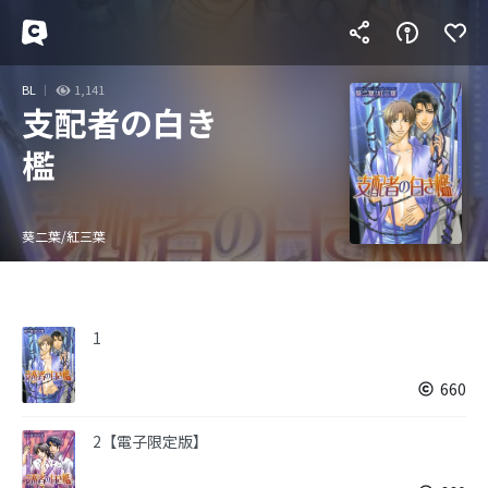
BL
1,141
支配者の白き
檻
葵二葉/紅三葉
1
660
2【電子限定版】