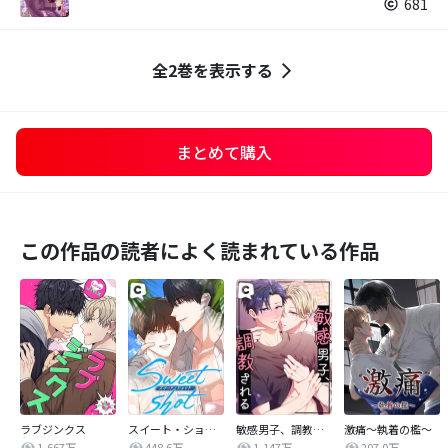
681
全2巻を表示する
まとめて購入
この作品の読者によく読まれている作品
ラブジンクス
スイート・ショット
敏感男子、調教される
激痛～執着の檻～
1,667万
448.6万
1,147万
207.0万