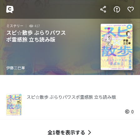
ミステリー
417
スピ☆散歩 ぶらりパワス
ポ霊感旅 立ち読み版
伊藤三巳華
スピ☆散歩 ぶらりパワスポ霊感旅 立ち読み版
0
全1巻を表示する