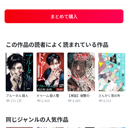
まとめて購入
この作品の読者によく読まれている作品
ブルータル 殺人警察官の告白
ドゥーム 殺人警察官の断罪録 分冊版
【単話】復讐の同窓会
さんかく窓の外側は夜
172.1万
2,910
4,065
9,313
同じジャンルの人気作品