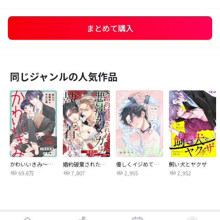
まとめて購入
同じジャンルの人気作品
かわいいきみ～美人な幼馴染と平凡な僕～
婚約破棄された悪辣オメガは義兄公爵に執着される 【連載版】
優しくイジめて溶かして混ぜて
飼い犬とヤクザ
69.8万
7,807
2,955
2,952