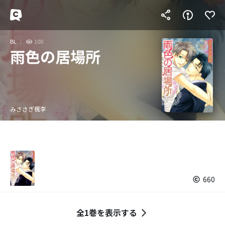
BL
100
雨色の居場所
みささぎ楓李
660
全1巻を表示する