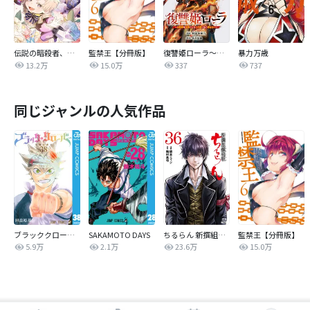
伝説の暗殺者、転生したら王家の愛され末娘になってしまいまして。【タテヨミ】
監禁王【分冊版】
復讐姫ローラ～お姉様を生贄にしたこの国はもう要らない～(話売り)
暴力万歳
13.2万
15.0万
337
737
同じジャンルの人気作品
ブラッククローバー
SAKAMOTO DAYS
ちるらん 新撰組鎮魂歌
監禁王【分冊版】
5.9万
2.1万
23.6万
15.0万