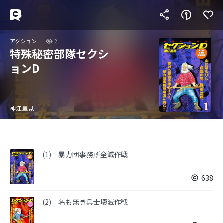
アクション
2
特殊秘密部隊セクシ
ョンD
神江里見
(1) 暴力団事務所全滅作戦
638
(2) 名も無き兵士壊滅作戦