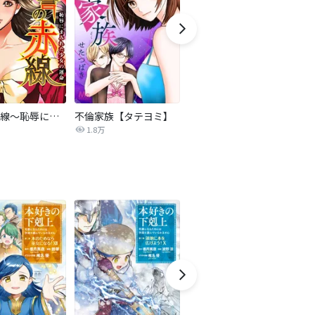
復讐の赤線～恥辱にまみれた少女の運命～【タテヨミ】
不倫家族【タテヨミ】
夫を社会的に抹殺する5つの方法
1.8万
629.6万