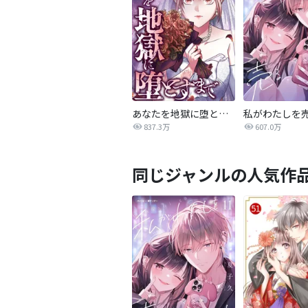
あなたを地獄に堕とすまで
私がわたしを
837.3万
607.0万
同じジャンルの人気作