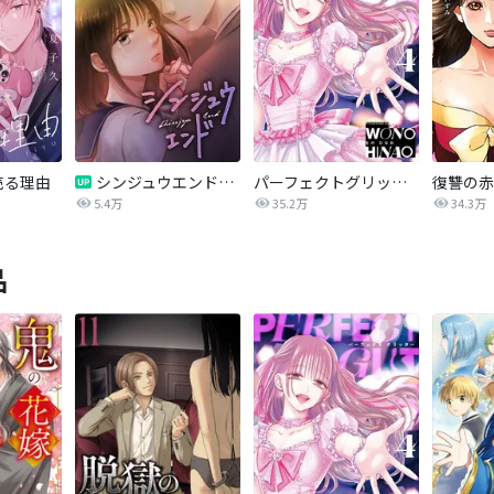
売る理由
シンジュウエンド【タテヨミ】
パーフェクトグリッター
5.4万
35.2万
34.3万
品