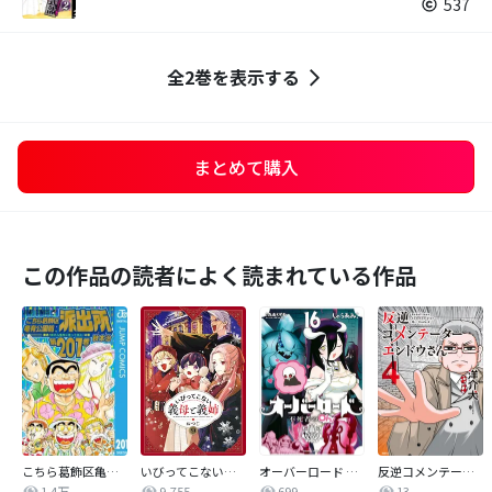
537
全2巻を表示する
まとめて購入
この作品の読者によく読まれている作品
こちら葛飾区亀有公園前派出所
いびってこない義母と義姉
オーバーロード 不死者のOh!
反逆コメンテーターエンドウさん
1.4万
9,755
699
13