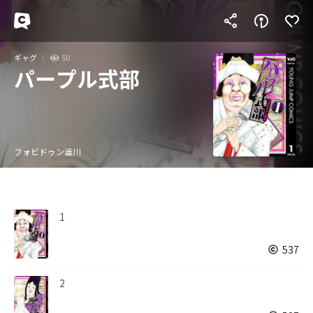
ギャグ
50
パープル式部
フォビドゥン澁川
1
537
2