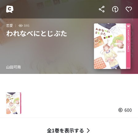
恋愛
846
われなべにとじぶた
山田可南
600
全1巻を表示する