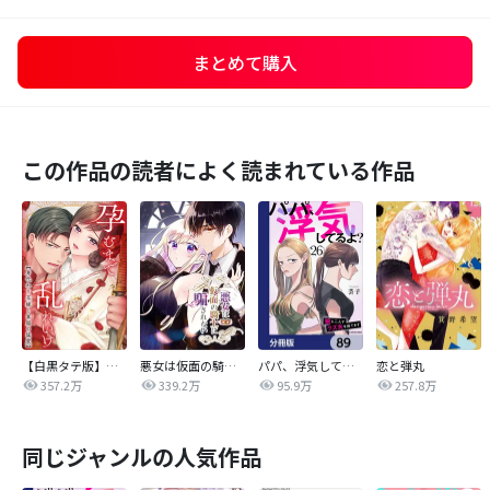
まとめて購入
この作品の読者によく読まれている作品
【白黒タテ版】孕むまで乱れいけ～身代わり花嫁と軍服の猛愛
悪女は仮面の騎士に騙されない
パパ、浮気してるよ？娘と二人でクズ夫を捨てます【分冊版】
恋と弾丸
357.2万
339.2万
95.9万
257.8万
同じジャンルの人気作品