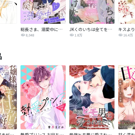
。
総長さま、溺愛中につき。～最強イケメンと愛され寮生活！？～ 分冊版
JKくのいちは全てを捧げたい
キスより
8,048
1.8万
16.4万
品
お嬢様はお仕置きが好き
熱愛プリンス お兄ちゃんはキミが好き
最強ヒモ男に愛されまして