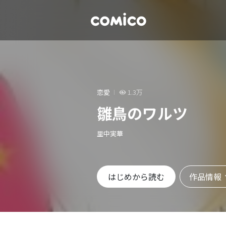
恋愛
1.3万
雛鳥のワルツ
里中実華
作品情報
はじめから読む