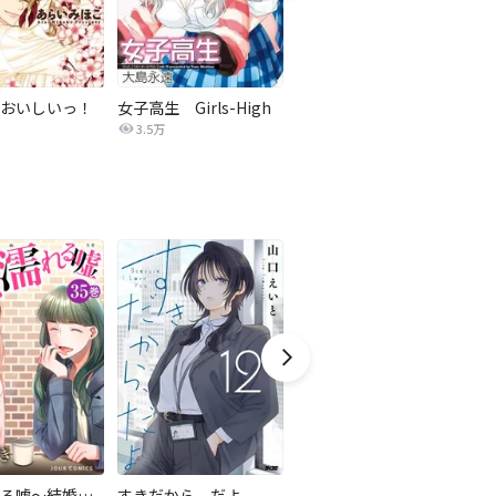
おいしいっ！
女子高生 Girls-High
サボテンの花
3.5万
285.0万
甘く濡れる嘘～結婚という名の復讐～
すきだから、だよ
ハチミツにはつこい