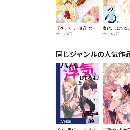
【タテカラー版】なまいきざかり。
青に、ふれる
1,306万
100.7万
同じジャンルの人気作
パパ、浮気してるよ？娘と二人でクズ夫を捨てます【分冊版】