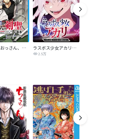
片田舎のおっさん、剣聖になる～ただの田舎の剣術師範だったのに、大成した弟子たちが俺を放ってくれない件～(話売り)
ラスボス少女アカリ～ワタシより強いやつに会いに現代に行く～【タテヨミ】
怪獣８号 タテカラー版【タテヨミ】
2.5万
4.2万