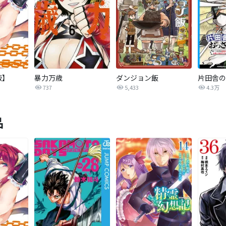
版】
暴力万歳
ダンジョン飯
737
5,433
4.3万
品