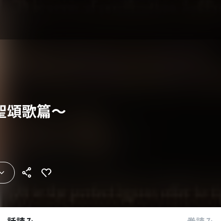
聖頌歌篇～