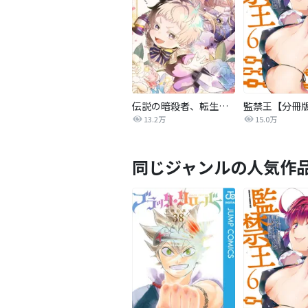
伝説の暗殺者、転生したら王家の愛され末娘になってしまいまして。【タテヨミ】
監禁王【分冊
13.2万
15.0万
同じジャンルの人気作