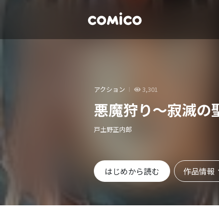
アクション
3,301
悪魔狩り～寂滅の
戸土野正内郎
作品情報
はじめから読む